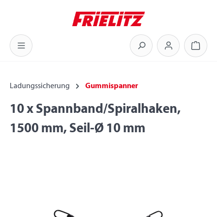
Zum Hauptinhalt springen
Warenk
Ladungssicherung
Gummispanner
10 x Spannband/Spiralhaken,
1500 mm, Seil-Ø 10 mm
Bildergalerie überspringen