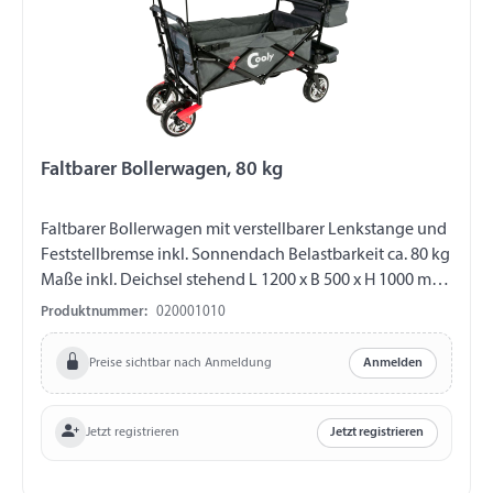
Faltbarer Bollerwagen, 80 kg
Faltbarer Bollerwagen mit verstellbarer Lenkstange und
Feststellbremse inkl. Sonnendach Belastbarkeit ca. 80 kg
Maße inkl. Deichsel stehend L 1200 x B 500 x H 1000 mm
Maße Innenraum 810 x 420 x 240 mm Maße
Produktnummer:
020001010
zusammengeklappt 500 x 350 x 750 mm Material
Polyester, UV-beständig, wasserabweisend, waschbar
Preise sichtbar nach Anmeldung
Anmelden
Hartgummiräder, verchromt Eigengewicht 14,8 kg Farbe
grau
Jetzt registrieren
Jetzt registrieren