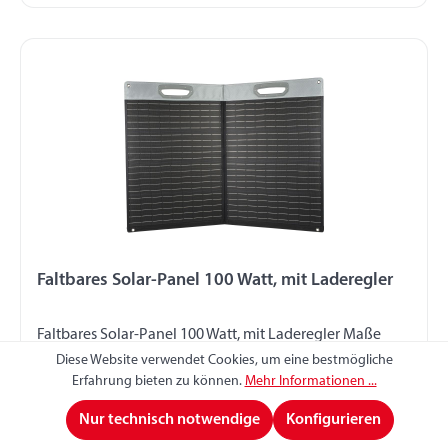
Faltbares Solar-Panel 100 Watt, mit Laderegler
Faltbares Solar-Panel 100 Watt, mit Laderegler Maße
zusammengefaltet: 526 x 765 x 8 mm Maße
Diese Website verwendet Cookies, um eine bestmögliche
auseinandergefaltet: 1052 x 765 x 4 mm Ausklappbare
Erfahrung bieten zu können.
Mehr Informationen ...
Stützfüße und integrierter Tragegriff Nennspannung 18
Produktnummer:
065002432
Nur technisch notwendige
Konfigurieren
V Leerlaufspannung 22,5 V Nennstrom max. 5,55 A (bei