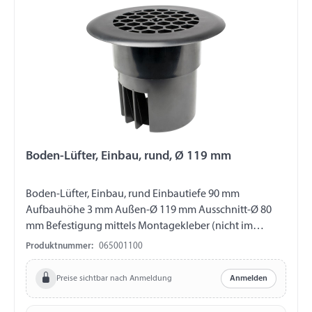
Boden-Lüfter, Einbau, rund, Ø 119 mm
Boden-Lüfter, Einbau, rund Einbautiefe 90 mm
Aufbauhöhe 3 mm Außen-Ø 119 mm Ausschnitt-Ø 80
mm Befestigung mittels Montagekleber (nicht im
Lieferumfang enthalten) Material verstärktes Nylon mit
Produktnummer:
065001100
Glasfaser Lässt schwere Gase austreten Steigert die
Luftströmung Farbe schwarz
Preise sichtbar nach Anmeldung
Anmelden