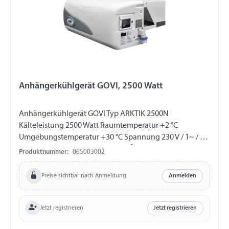
Anhängerkühlgerät GOVI, 2500 Watt
Anhängerkühlgerät GOVI Typ ARKTIK 2500N
Kälteleistung 2500 Watt Raumtemperatur +2 °C
Umgebungstemperatur +30 °C Spannung 230 V / 1~ / 50
Hz max. Volumen Anhänger 25 m³ bei einem K-Wert von
Produktnummer:
065003002
< 0,7 Abtauheizung 340 Watt Luftmenge Verdampfer
1100 m³/h Luftmenge Kondensator 1100 m³/h
Preise sichtbar nach Anmeldung
Anmelden
Kältemittel R452A Kältemittelmenge 800 g Farbe
RAL9010 Schutzklasse IP54 Ausstattung: -
Sauggasgekühlter Rollkolbenverdichter - elektronische
Jetzt registrieren
Jetzt registrieren
Steuerung - Abtauautomatik - verschließbares