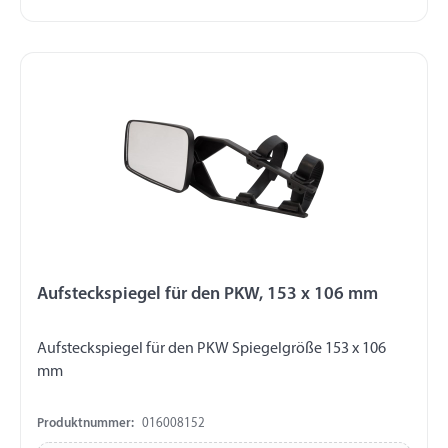
Bedienteil - Hauptschalter, Lichtschalter - Vorbereitung
für Innenraumbeleuchtung - Lampe, Birne,
Befestigungsmaterial (ohne Gegenplatte) -
Moosgummidichtung, Bedienungsanleitung Bitte
beachten Sie die Stützlastveränderung bei
nachträglichem Einbau des Kühlaggregats!
Aufsteckspiegel für den PKW, 153 x 106 mm
Aufsteckspiegel für den PKW Spiegelgröße 153 x 106
mm
Produktnummer:
016008152