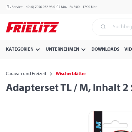
 Hauptinhalt springen
Zur Suche springen
Zur Hauptnavigation springen
Service:
+49 (0) 7056 932 98 0
Mo. - Fr. 8:00 - 17:00 Uhr
KATEGORIEN
UNTERNEHMEN
DOWNLOADS
VI
Caravan und Freizeit
Wischerblätter
Adapterset TL / M, Inhalt 2
Bildergalerie überspringen