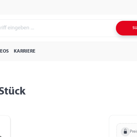
S
DEOS
KARRIERE
 Stück
Prei