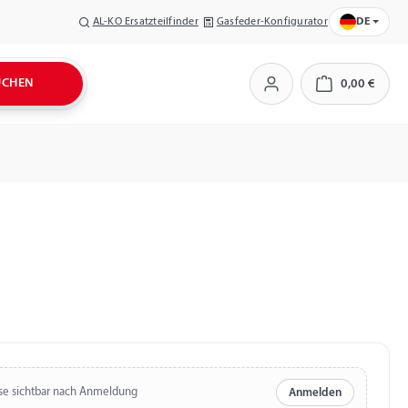
AL-KO Ersatzteilfinder
Gasfeder-Konfigurator
DE
UCHEN
0,00 €
Warenkorb
se sichtbar nach Anmeldung
Anmelden