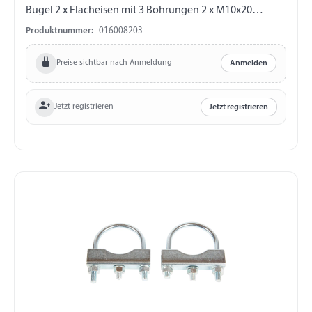
Bügel 2 x Flacheisen mit 3 Bohrungen 2 x M10x20
Schraube 6 x Mutter
Produktnummer:
016008203
Preise sichtbar nach Anmeldung
Anmelden
Jetzt registrieren
Jetzt registrieren