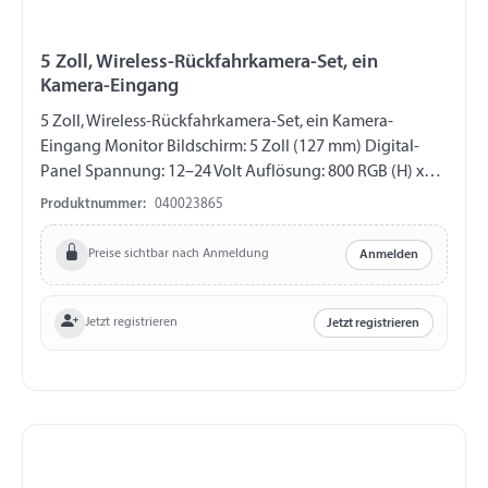
5 Zoll, Wireless-Rückfahrkamera-Set, ein
Kamera-Eingang
5 Zoll, Wireless-Rückfahrkamera-Set, ein Kamera-
Eingang Monitor Bildschirm: 5 Zoll (127 mm) Digital-
Panel Spannung: 12–24 Volt Auflösung: 800 RGB (H) x
480 (V) Punkte TV-Farbstandard: NTSC/PAL
Produktnummer:
040023865
(automatische Umschaltung) OSD-Menü: Helligkeit,
Kontrast, Farbe Videoeingang: 1 Eingang / Helligkeit: 500
Preise sichtbar nach Anmeldung
Anmelden
cd/m² / Kontrast: 1200:1 Anschluss: Zigarettenanzünder-
Kabel / Länge: 0,43 m Halterung: Saugnapfhalterung
Funktionen: Drei Tasten, Sonnenschutz,
Jetzt registrieren
Jetzt registrieren
Einparkhilfslinien Abmessungen: 132 mm x 88 mm x 38
mm Schutzklasse: IP54 / ECE-zugelassen nach Reg. 10
Kamera 1 Kamera Eingang Bildsensortyp: CMOS 1/4”
Gewicht: 0,20 kg Spannung: 12–24 Volt Effektive Pixel:
PAL: 960 (H) x 576 (V) Horizontale Auflösung: 600 TV-
Linien Videoausgang: 1,0 Vp-p / 75Ω Audiofunktion: