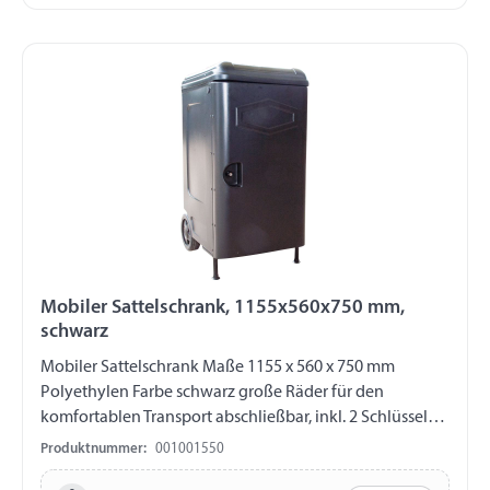
PowerBank Akku
Mobiler Sattelschrank, 1155x560x750 mm,
schwarz
Mobiler Sattelschrank Maße 1155 x 560 x 750 mm
Polyethylen Farbe schwarz große Räder für den
komfortablen Transport abschließbar, inkl. 2 Schlüsseln 2
vertikale Stangen für die Sattel 6 Haken für Halfter etc. 2
Produktnummer:
001001550
Staufächer für Striegel- und Pflegemittel