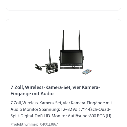
+70°C Abmessungen: 70 x 45 x 60 mm Schutzklasse:
IP69K CE- und EMC-Zulassung Kit-Inhalt 7 Zoll-Digital-
TFT-Panel-Monitor Farbkamera 20-Meter-
Verlängerungskabel Fernbedienung Sonnenschutz
Bedienungsanleitung
7 Zoll, Wireless-Kamera-Set, vier Kamera-
Eingänge mit Audio
7 Zoll, Wireless-Kamera-Set, vier Kamera-Eingänge mit
Audio Monitor Spannung: 12–32 Volt 7" 4-fach-Quad-
Split-Digital-DVR-HD-Monitor Auflösung: 800 RGB (H) x
480 (V) / PAL / NTSC Audiofunktion 8-poliger
Produktnummer:
040023867