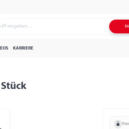
S
DEOS
KARRIERE
 Stück
Prei