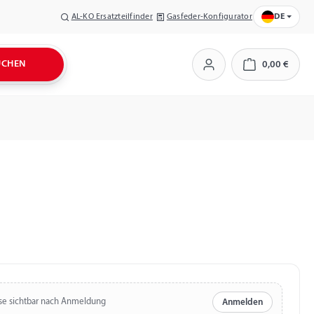
AL-KO Ersatzteilfinder
Gasfeder-Konfigurator
DE
UCHEN
0,00 €
Warenkorb
se sichtbar nach Anmeldung
Anmelden