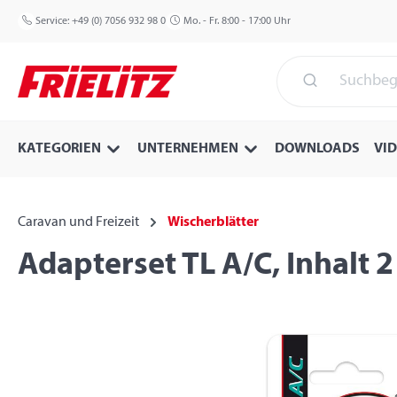
 Hauptinhalt springen
Zur Suche springen
Zur Hauptnavigation springen
Service:
+49 (0) 7056 932 98 0
Mo. - Fr. 8:00 - 17:00 Uhr
KATEGORIEN
UNTERNEHMEN
DOWNLOADS
VI
Caravan und Freizeit
Wischerblätter
Adapterset TL A/C, Inhalt 2
Bildergalerie überspringen