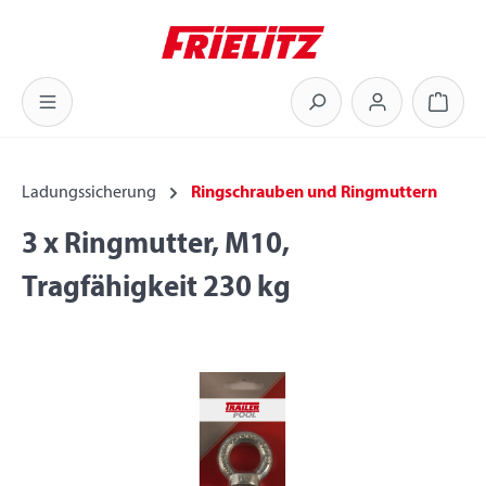
Zum Hauptinhalt springen
Warenk
Ladungssicherung
Ringschrauben und Ringmuttern
3 x Ringmutter, M10,
Tragfähigkeit 230 kg
Bildergalerie überspringen