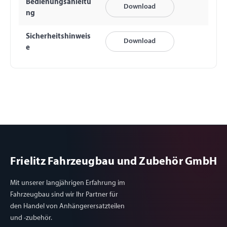
Bedienungsanleitu
Download
ng
Sicherheitshinweis
Download
e
Frielitz Fahrzeugbau und Zubehör GmbH
Mit unserer langjährigen Erfahrung im
Fahrzeugbau sind wir Ihr Partner für
den Handel von Anhängerersatzteilen
und -zubehör.