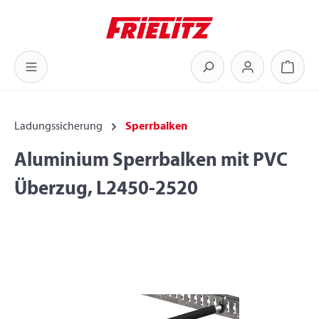
Zum Hauptinhalt springen
Warenk
Ladungssicherung
Sperrbalken
Aluminium Sperrbalken mit PVC
Überzug, L2450-2520
Bildergalerie überspringen