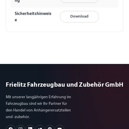
ng
Sicherheitshinweis
Download
e
Frielitz Fahrzeugbau und Zubehör GmbH
Mit unserer langjährigen Erfahrung im
Fahrzeugbau sind wir Ihr Partner für
den Handel von Anhängerersatzteilen
und -zubehör.