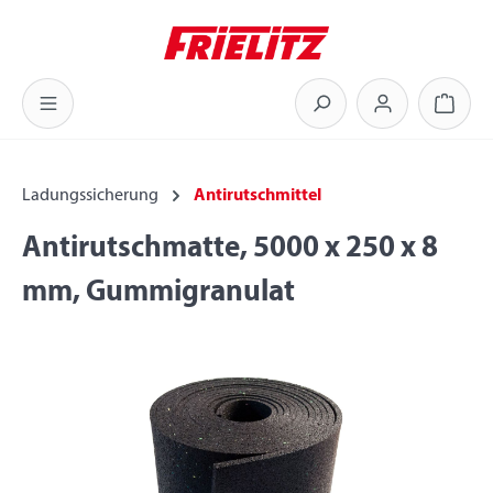
Zum Hauptinhalt springen
Warenk
Ladungssicherung
Antirutschmittel
Antirutschmatte, 5000 x 250 x 8
mm, Gummigranulat
Bildergalerie überspringen