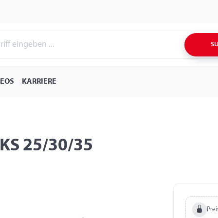
S
DEOS
KARRIERE
 KS 25/30/35
Prei