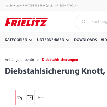
 Hauptinhalt springen
Zur Suche springen
Zur Hauptnavigation springen
Service:
+49 (0) 7056 932 98 0
Mo. - Fr. 8:00 - 17:00 Uhr
KATEGORIEN
UNTERNEHMEN
DOWNLOADS
VI
Anhängerzubehör
Diebstahlsicherungen
Diebstahlsicherung Knott,
Bildergalerie überspringen