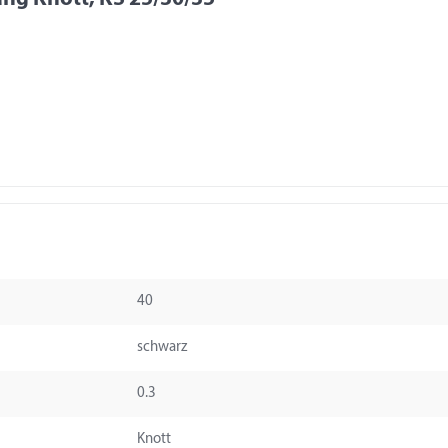
40
schwarz
0.3
Knott