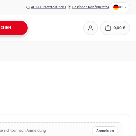
AL-KO Ersatzteilfinder
Gasfeder-Konfigurator
DE
UCHEN
0,00 €
Warenkorb
se sichtbar nach Anmeldung
Anmelden