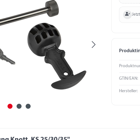
Jetzt
Produkti
Produktnu
GTIN/EAN:
Hersteller:
ng Knott, KS 25/30/35"