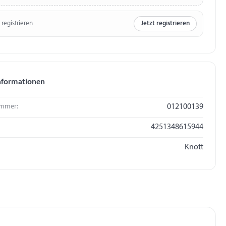
 registrieren
Jetzt registrieren
nformationen
mmer:
012100139
4251348615944
Knott