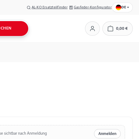
AL-KO Ersatzteilfinder
Gasfeder-Konfigurator
DE
UCHEN
0,00 €
Warenkorb
se sichtbar nach Anmeldung
Anmelden