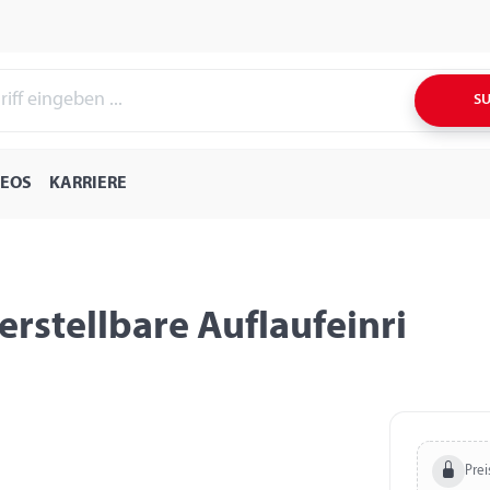
S
DEOS
KARRIERE
erstellbare Auflaufeinri
Prei