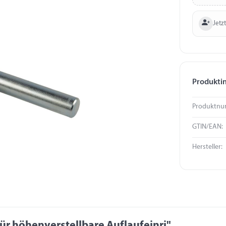
Jetzt
Produkti
Produktnu
GTIN/EAN:
Hersteller:
ür höhenverstellbare Auflaufeinri"