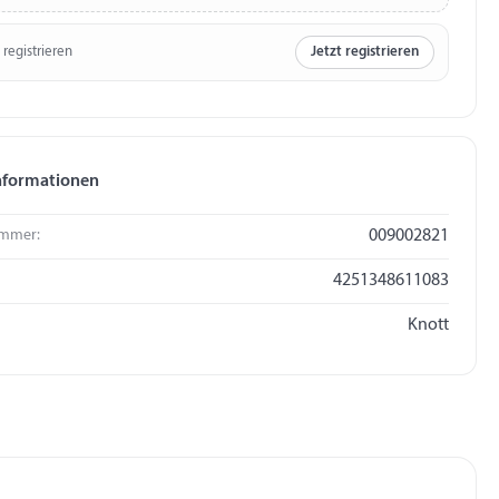
 registrieren
Jetzt registrieren
nformationen
mmer:
009002821
4251348611083
Knott