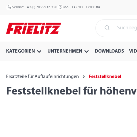
 Hauptinhalt springen
Zur Suche springen
Zur Hauptnavigation springen
Service:
+49 (0) 7056 932 98 0
Mo. - Fr. 8:00 - 17:00 Uhr
KATEGORIEN
UNTERNEHMEN
DOWNLOADS
VI
Ersatzteile für Auflaufeinrichtungen
Feststellknebel
Feststellknebel für höhenv
Bildergalerie überspringen