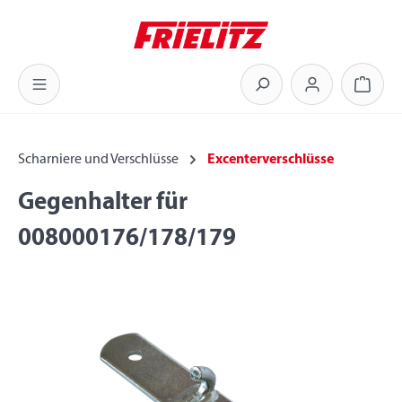
Zum Hauptinhalt springen
Warenk
Scharniere und Verschlüsse
Excenterverschlüsse
Gegenhalter für
008000176/178/179
Bildergalerie überspringen