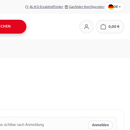
AL-KO Ersatzteilfinder
Gasfeder-Konfigurator
DE
UCHEN
0,00 €
Warenkorb
se sichtbar nach Anmeldung
Anmelden