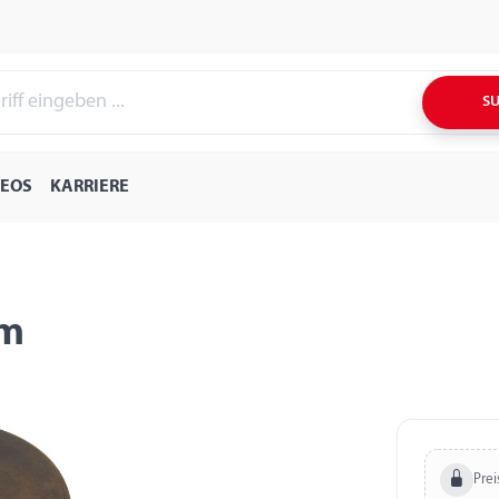
S
DEOS
KARRIERE
mm
Prei