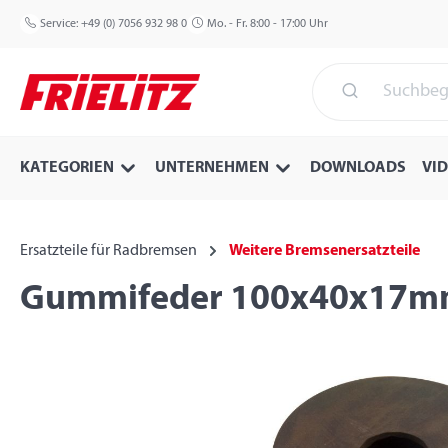
 Hauptinhalt springen
Zur Suche springen
Zur Hauptnavigation springen
Service:
+49 (0) 7056 932 98 0
Mo. - Fr. 8:00 - 17:00 Uhr
KATEGORIEN
UNTERNEHMEN
DOWNLOADS
VI
Ersatzteile für Radbremsen
Weitere Bremsenersatzteile
Gummifeder 100x40x17
Bildergalerie überspringen