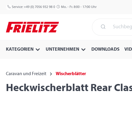
 Hauptinhalt springen
Zur Suche springen
Zur Hauptnavigation springen
Service:
+49 (0) 7056 932 98 0
Mo. - Fr. 8:00 - 17:00 Uhr
KATEGORIEN
UNTERNEHMEN
DOWNLOADS
VI
Caravan und Freizeit
Wischerblätter
Heckwischerblatt Rear Clas
Bildergalerie überspringen