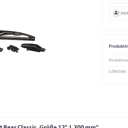
Jetzt
Produkti
Produktnu
GTIN/EAN:
Rear Classic, Größe 12", L 300 mm"