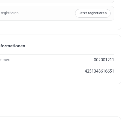
 registrieren
Jetzt registrieren
nformationen
mmer:
002001211
4251348616651