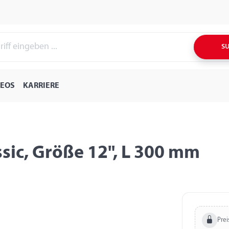
S
DEOS
KARRIERE
sic, Größe 12", L 300 mm
Prei