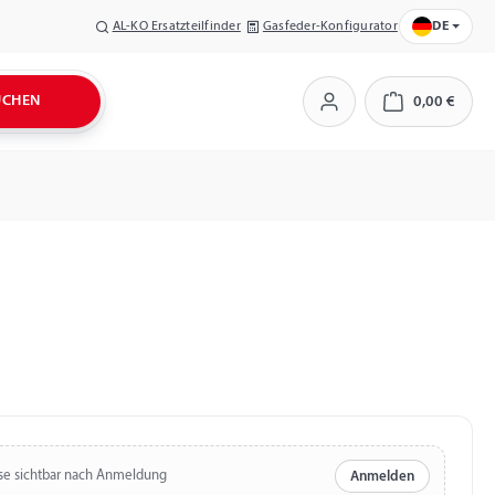
AL-KO Ersatzteilfinder
Gasfeder-Konfigurator
DE
UCHEN
0,00 €
Warenkorb
se sichtbar nach Anmeldung
Anmelden