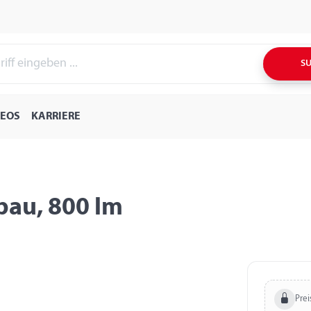
S
DEOS
KARRIERE
bau, 800 lm
Prei