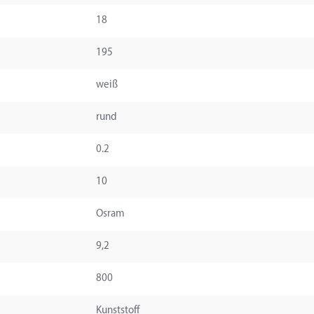
18
195
weiß
rund
0.2
10
Osram
9,2
800
Kunststoff