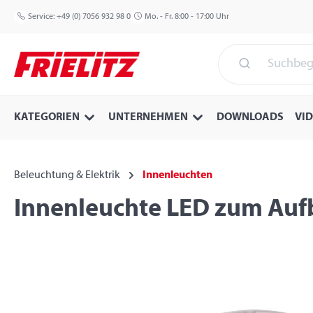
 Hauptinhalt springen
Zur Suche springen
Zur Hauptnavigation springen
Service:
+49 (0) 7056 932 98 0
Mo. - Fr. 8:00 - 17:00 Uhr
KATEGORIEN
UNTERNEHMEN
DOWNLOADS
VI
Beleuchtung & Elektrik
Innenleuchten
Innenleuchte LED zum Auf
Bildergalerie überspringen