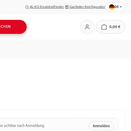
AL-KO Ersatzteilfinder
Gasfeder-Konfigurator
DE
UCHEN
0,00 €
Warenkorb
se sichtbar nach Anmeldung
Anmelden