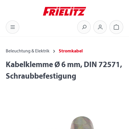
Zum Hauptinhalt springen
Warenk
Beleuchtung & Elektrik
Stromkabel
Kabelklemme Ø 6 mm, DIN 72571,
Schraubbefestigung
Bildergalerie überspringen