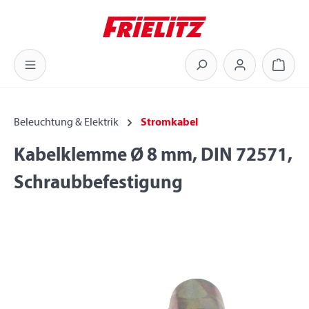
Zum Hauptinhalt springen
Warenk
Beleuchtung & Elektrik
Stromkabel
Kabelklemme Ø 8 mm, DIN 72571,
Schraubbefestigung
Bildergalerie überspringen