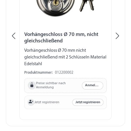
Vorhängeschloss Ø 70 mm, nicht
Vo
gleichschließend
gl
Vorhängeschloss Ø 70 mm nicht
Vo
gleichschließend mit 2 Schlüsseln Material
gl
Edelstahl
Ed
Produktnummer:
012200002
Pr
Preise sichtbar nach
Anmelden
Anmeldung
Jetzt registrieren
Jetzt registrieren