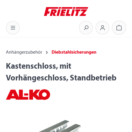
Zum Hauptinhalt springen
Warenk
Anhängerzubehör
Diebstahlsicherungen
Kastenschloss, mit
Vorhängeschloss, Standbetrieb
Bildergalerie überspringen