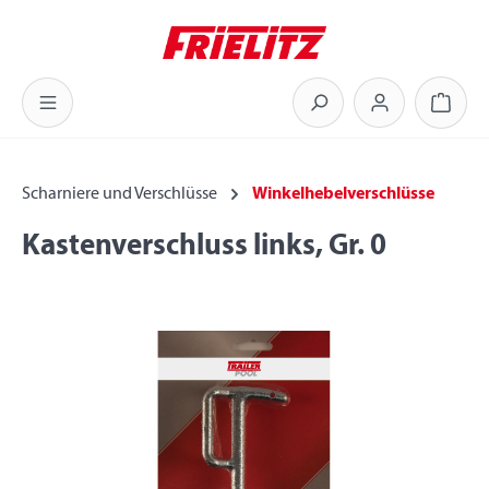
Zum Hauptinhalt springen
Warenk
Scharniere und Verschlüsse
Winkelhebelverschlüsse
Kastenverschluss links, Gr. 0
Bildergalerie überspringen