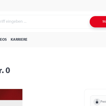
S
DEOS
KARRIERE
. 0
Prei