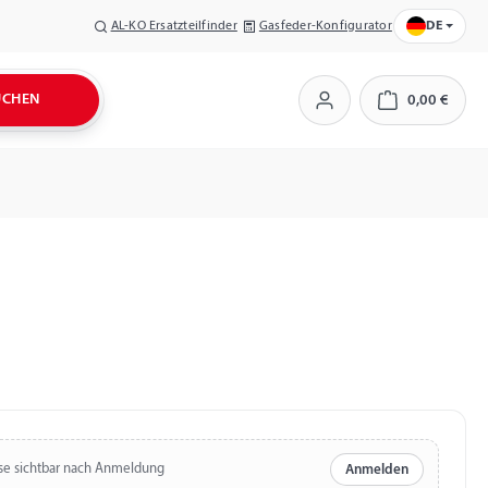
AL-KO Ersatzteilfinder
Gasfeder-Konfigurator
DE
UCHEN
0,00 €
Warenkorb
se sichtbar nach Anmeldung
Anmelden