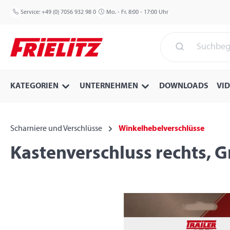
 Hauptinhalt springen
Zur Suche springen
Zur Hauptnavigation springen
Service:
+49 (0) 7056 932 98 0
Mo. - Fr. 8:00 - 17:00 Uhr
KATEGORIEN
UNTERNEHMEN
DOWNLOADS
VI
Scharniere und Verschlüsse
Winkelhebelverschlüsse
Kastenverschluss rechts, Gr
Bildergalerie überspringen