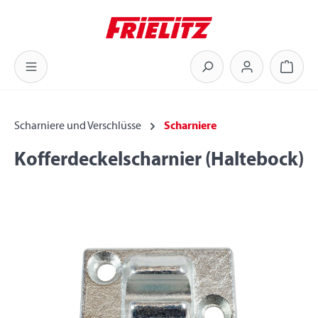
Zum Hauptinhalt springen
Warenk
Scharniere und Verschlüsse
Scharniere
Kofferdeckelscharnier (Haltebock)
Bildergalerie überspringen