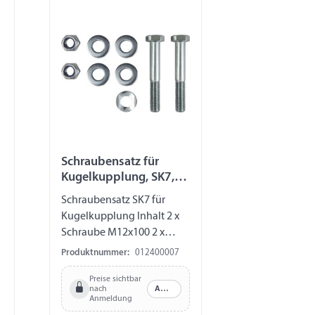
Schraubensatz für
Kugelkupplung, SK7,
M12x100
Schraubensatz SK7 für
Kugelkupplung Inhalt 2 x
Schraube M12x100 2 x
Mutter M12 4 x U-Scheibe 1
Produktnummer:
012400007
x Sattelscheibe
Preise sichtbar
nach
Anmelden
Anmeldung