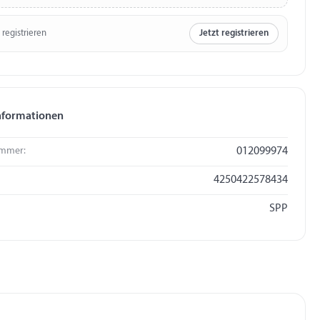
 registrieren
Jetzt registrieren
nformationen
mmer:
012099974
4250422578434
SPP