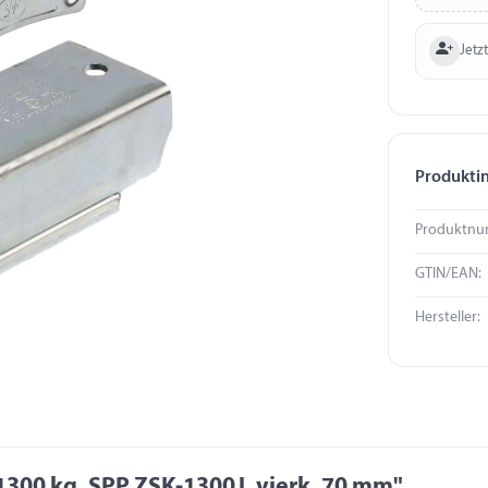
Jetzt
Produkti
Produktnu
GTIN/EAN:
Hersteller:
00 kg, SPP ZSK-1300J, vierk. 70 mm"