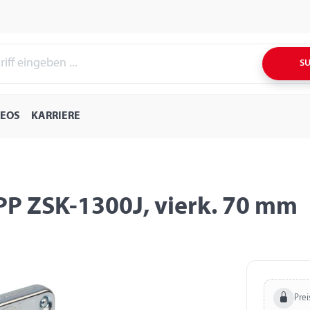
S
DEOS
KARRIERE
PP ZSK-1300J, vierk. 70 mm
Prei