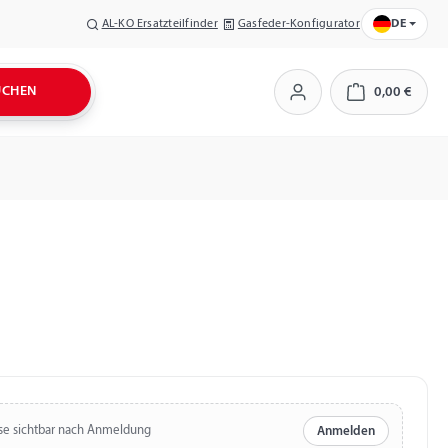
AL-KO Ersatzteilfinder
Gasfeder-Konfigurator
DE
UCHEN
0,00 €
Warenkorb
se sichtbar nach Anmeldung
Anmelden