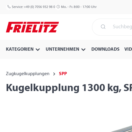
 Hauptinhalt springen
Zur Suche springen
Zur Hauptnavigation springen
Service:
+49 (0) 7056 932 98 0
Mo. - Fr. 8:00 - 17:00 Uhr
KATEGORIEN
UNTERNEHMEN
DOWNLOADS
VI
Zugkugelkupplungen
SPP
Kugelkupplung 1300 kg, S
Bildergalerie überspringen