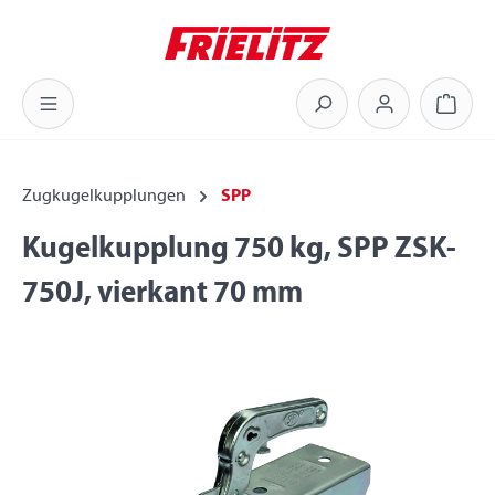
Zum Hauptinhalt springen
Warenk
Zugkugelkupplungen
SPP
Kugelkupplung 750 kg, SPP ZSK-
750J, vierkant 70 mm
Bildergalerie überspringen