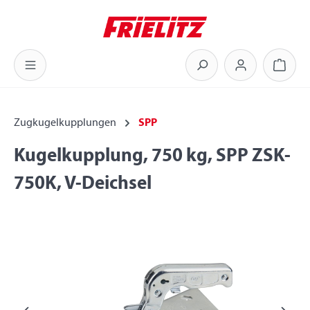
Zum Hauptinhalt springen
Warenk
Zugkugelkupplungen
SPP
Kugelkupplung, 750 kg, SPP ZSK-
750K, V-Deichsel
Bildergalerie überspringen