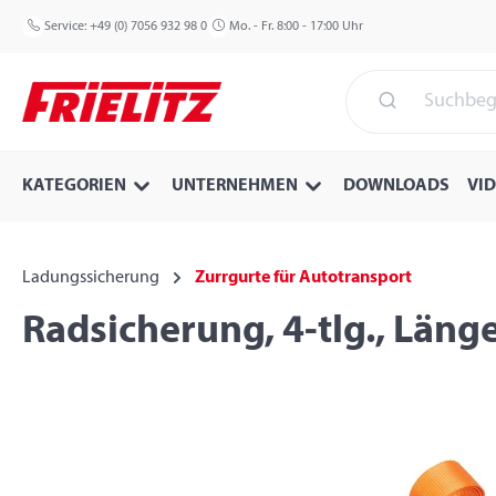
 Hauptinhalt springen
Zur Suche springen
Zur Hauptnavigation springen
Service:
+49 (0) 7056 932 98 0
Mo. - Fr. 8:00 - 17:00 Uhr
KATEGORIEN
UNTERNEHMEN
DOWNLOADS
VI
Ladungssicherung
Zurrgurte für Autotransport
Radsicherung, 4-tlg., Län
Bildergalerie überspringen