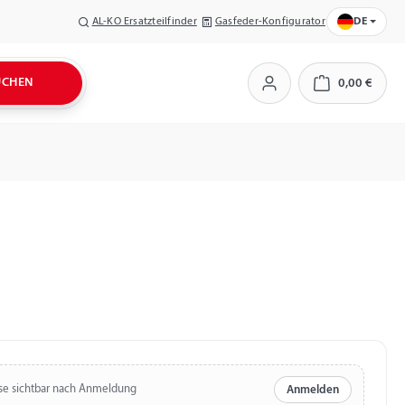
AL-KO Ersatzteilfinder
Gasfeder-Konfigurator
DE
UCHEN
0,00 €
Warenkorb
se sichtbar nach Anmeldung
Anmelden