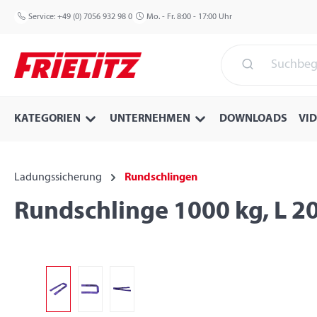
 Hauptinhalt springen
Zur Suche springen
Zur Hauptnavigation springen
Service:
+49 (0) 7056 932 98 0
Mo. - Fr. 8:00 - 17:00 Uhr
KATEGORIEN
UNTERNEHMEN
DOWNLOADS
VI
Ladungssicherung
Rundschlingen
Rundschlinge 1000 kg, L 2
Bildergalerie überspringen