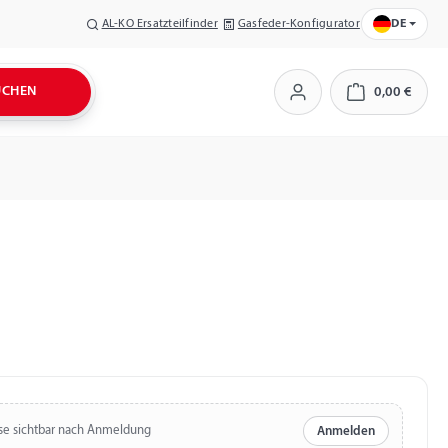
AL-KO Ersatzteilfinder
Gasfeder-Konfigurator
DE
UCHEN
0,00 €
Warenkorb
se sichtbar nach Anmeldung
Anmelden