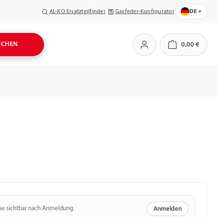
AL-KO Ersatzteilfinder
Gasfeder-Konfigurator
DE
UCHEN
0,00 €
Warenkorb
se sichtbar nach Anmeldung
Anmelden