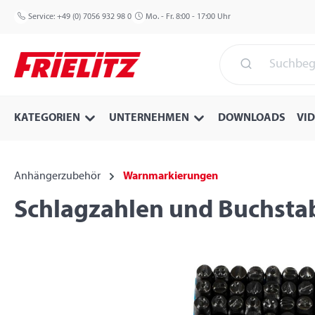
 Hauptinhalt springen
Zur Suche springen
Zur Hauptnavigation springen
Service:
+49 (0) 7056 932 98 0
Mo. - Fr. 8:00 - 17:00 Uhr
KATEGORIEN
UNTERNEHMEN
DOWNLOADS
VI
Anhängerzubehör
Warnmarkierungen
Schlagzahlen und Buchstab
Bildergalerie überspringen