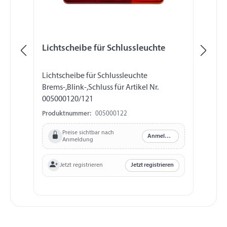
Lichtscheibe für Schlussleuchte
Ku
Lichtscheibe für Schlussleuchte
Ku
Brems-,Blink-,Schluss für Artikel Nr.
Wa
005000120/121
Produktnummer:
005000122
Pr
Preise sichtbar nach
Anmelden
Anmeldung
Jetzt registrieren
Jetzt registrieren