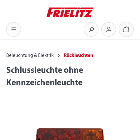
Zum Hauptinhalt springen
Warenk
Beleuchtung & Elektrik
Rückleuchten
Schlussleuchte ohne
Kennzeichenleuchte
Bildergalerie überspringen