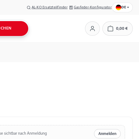
AL-KO Ersatzteilfinder
Gasfeder-Konfigurator
DE
UCHEN
0,00 €
Warenkorb
se sichtbar nach Anmeldung
Anmelden