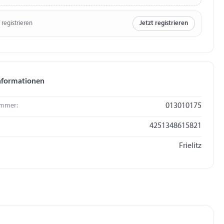
 registrieren
Jetzt registrieren
nformationen
mmer:
013010175
4251348615821
Frielitz