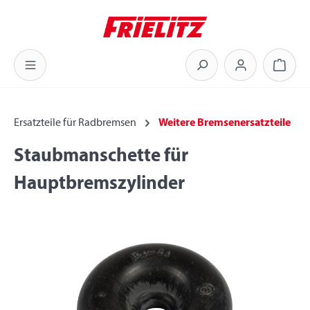
Zum Hauptinhalt springen
Warenk
Ersatzteile für Radbremsen
Weitere Bremsenersatzteile
Staubmanschette für
Hauptbremszylinder
Bildergalerie überspringen