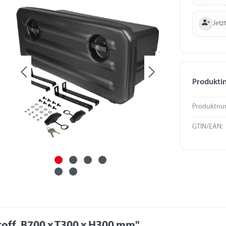
Jetzt
Produkti
Produktnu
GTIN/EAN:
off, B700 x T300 x H300 mm"