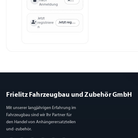
nach
Anmelden
Anmeldung
Jetzt
Jetzt registrieren
registriere
n
Frielitz Fahrzeugbau und Zubehör GmbH
Mit unserer langjährigen Erfahrung im
Fahrzeugbau sind wir Ihr Partner für
den Handel von Anhängerersatzteilen
und -zubehör.