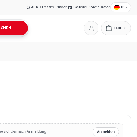
AL-KO Ersatzteilfinder
Gasfeder-Konfigurator
DE
UCHEN
0,00 €
Warenkorb
se sichtbar nach Anmeldung
Anmelden