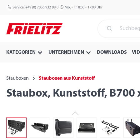
 Hauptinhalt springen
Zur Suche springen
Zur Hauptnavigation springen
Service:
+49 (0) 7056 932 98 0
Mo. - Fr. 8:00 - 17:00 Uhr
KATEGORIEN
UNTERNEHMEN
DOWNLOADS
VI
Stauboxen
Stauboxen aus Kunststoff
Staubox, Kunststoff, B700
Bildergalerie überspringen