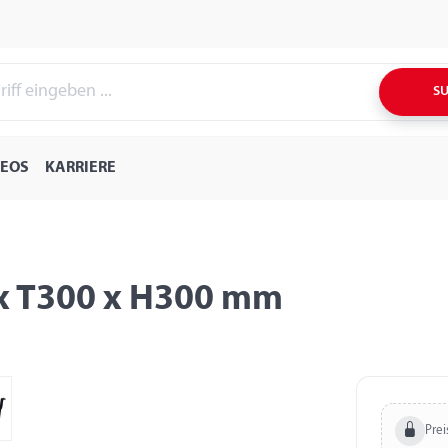
S
DEOS
KARRIERE
 x T300 x H300 mm
Prei