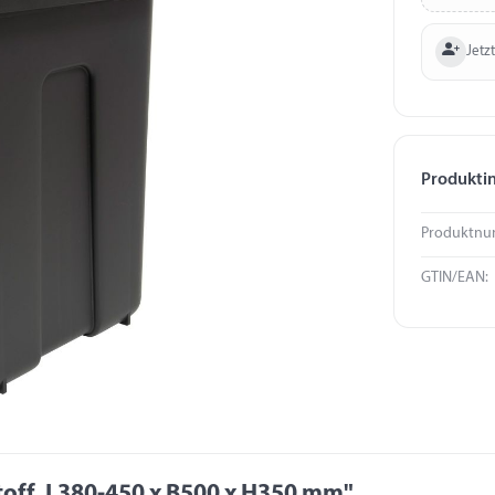
Jetzt
Produkti
Produktnu
GTIN/EAN:
off, L380-450 x B500 x H350 mm"