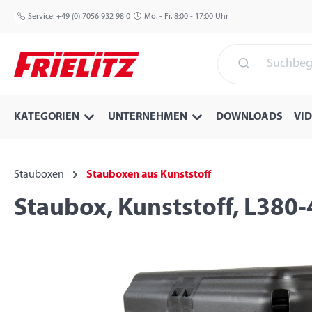
 Hauptinhalt springen
Zur Suche springen
Zur Hauptnavigation springen
Service:
+49 (0) 7056 932 98 0
Mo. - Fr. 8:00 - 17:00 Uhr
KATEGORIEN
UNTERNEHMEN
DOWNLOADS
VI
Stauboxen
Stauboxen aus Kunststoff
Staubox, Kunststoff, L380
Bildergalerie überspringen