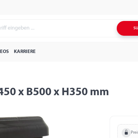
S
DEOS
KARRIERE
-450 x B500 x H350 mm
Prei