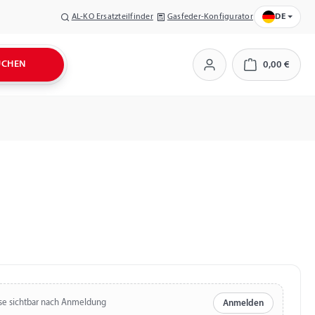
AL-KO Ersatzteilfinder
Gasfeder-Konfigurator
DE
UCHEN
0,00 €
Warenkorb
se sichtbar nach Anmeldung
Anmelden