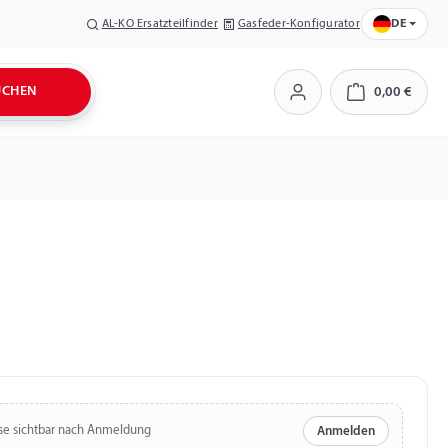
AL-KO Ersatzteilfinder
Gasfeder-Konfigurator
DE
UCHEN
0,00 €
Warenkorb
se sichtbar nach Anmeldung
Anmelden