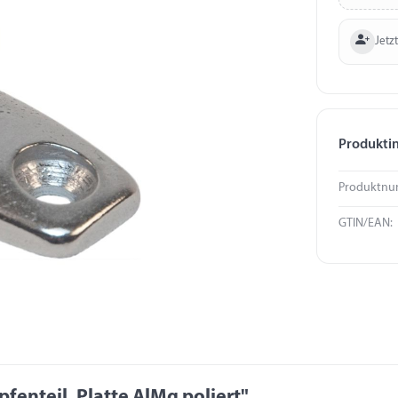
Jetzt
Produkti
Produktnu
GTIN/EAN:
fenteil, Platte AlMg poliert"