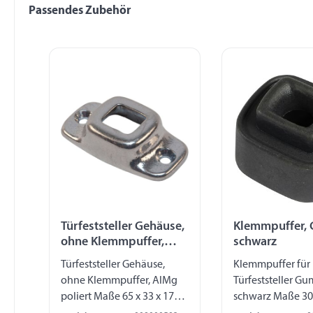
Passendes Zubehör
Produktgalerie überspringen
Türfeststeller Gehäuse,
Klemmpuffer,
ohne Klemmpuffer,
schwarz
AIMg pol
Türfeststeller Gehäuse,
Klemmpuffer für
ohne Klemmpuffer, AlMg
Türfeststeller G
poliert Maße 65 x 33 x 17
schwarz Maße 30 
mm
mm