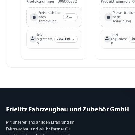
Produktnummer:
008000592
Produktnummer:
0
Preise sichtbar
Preise sichtbar
nach
Anmelden
nach
Anmeldung
Anmeldung
Jetzt
Jetzt
Jetzt registrieren
registriere
registriere
n
n
Frielitz Fahrzeugbau und Zubehör GmbH
Mit unserer langjährigen Erfahrung im
Fahrzeugbau sind wir Ihr Partner für