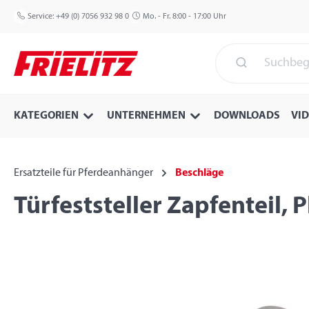
 Hauptinhalt springen
Zur Suche springen
Zur Hauptnavigation springen
Service:
+49 (0) 7056 932 98 0
Mo. - Fr. 8:00 - 17:00 Uhr
KATEGORIEN
UNTERNEHMEN
DOWNLOADS
VI
Ersatzteile für Pferdeanhänger
Beschläge
Türfeststeller Zapfenteil, 
Bildergalerie überspringen