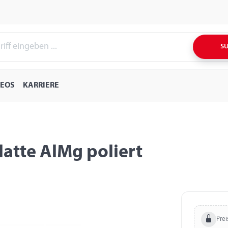
S
DEOS
KARRIERE
Platte AlMg poliert
Prei