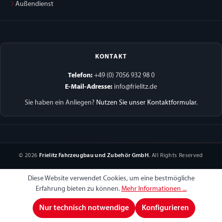
Außendienst
KONTAKT
Telefon:
+49 (0) 7056 932 98 0
E-Mail-Adresse:
info@frielitz.de
Sie haben ein Anliegen?
Nutzen Sie unser Kontaktformular
.
© 2026
Frielitz Fahrzeugbau und Zubehör GmbH
. All Rights Reserved
Diese Website verwendet Cookies, um eine bestmögliche
Erfahrung bieten zu können.
Mehr Informationen ...
Nur technisch notwendige
Konfigurieren