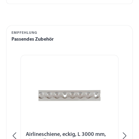
EMPFEHLUNG
Passendes Zubehör
Produktgalerie überspringen
Airlineschiene, eckig, L 3000 mm,
Ta