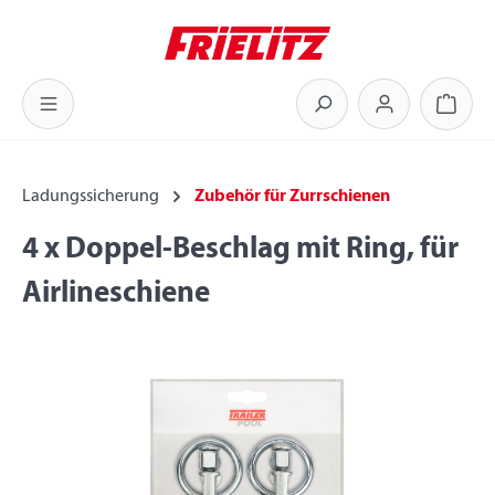
Zum Hauptinhalt springen
Warenk
Ladungssicherung
Zubehör für Zurrschienen
4 x Doppel-Beschlag mit Ring, für
Airlineschiene
Bildergalerie überspringen