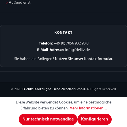
Außendienst
KONTAKT
Telefon:
+49 (0) 7056 932 98 0
E-Mail-Adresse:
info@frielitz.de
Sie haben ein Anliegen?
Nutzen Sie unser Kontaktformular
.
© 2026
Frielitz Fahrzeugbau und Zubehör GmbH
. All Rights Reserved
Diese Website verwendet Cookies, um eine bestmögliche
Erfahrung bieten zu können.
Mehr Informationen ...
Nur technisch notwendige
Konfigurieren