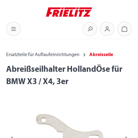
Zum Hauptinhalt springen
Warenk
Ersatzteile für Auflaufeinrichtungen
Abreisseile
Abreißseilhalter HollandÖse für
BMW X3 / X4, 3er
Bildergalerie überspringen