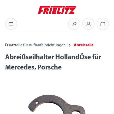
Zum Hauptinhalt springen
Warenk
Ersatzteile für Auflaufeinrichtungen
Abreisseile
Abreißseilhalter HollandÖse für
Mercedes, Porsche
Bildergalerie überspringen