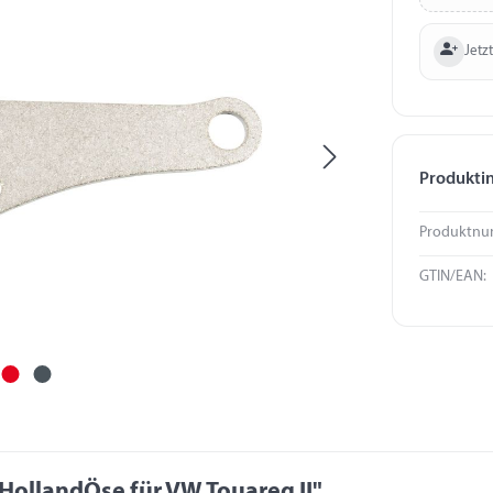
Jetzt
Produkti
Produktnu
GTIN/EAN:
HollandÖse für VW Touareg II"