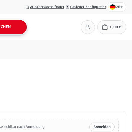
AL-KO Ersatzteilfinder
Gasfeder-Konfigurator
DE
UCHEN
0,00 €
Warenkorb
se sichtbar nach Anmeldung
Anmelden