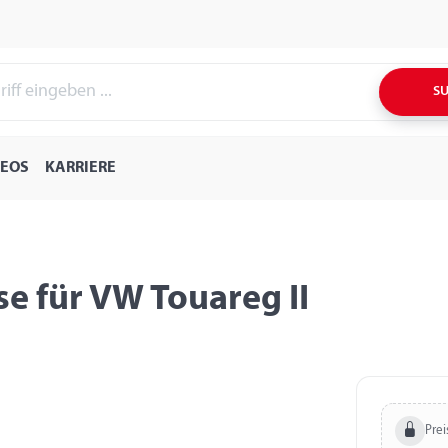
S
DEOS
KARRIERE
e für VW Touareg II
Prei