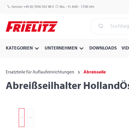
 Hauptinhalt springen
Zur Suche springen
Zur Hauptnavigation springen
Service:
+49 (0) 7056 932 98 0
Mo. - Fr. 8:00 - 17:00 Uhr
KATEGORIEN
UNTERNEHMEN
DOWNLOADS
VI
Ersatzteile für Auflaufeinrichtungen
Abreisseile
Abreißseilhalter HollandÖs
Bildergalerie überspringen