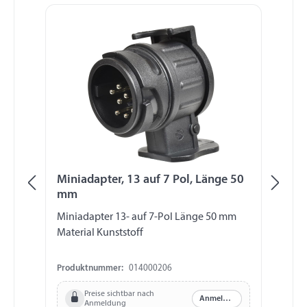
Miniadapter, 13 auf 7 Pol, Länge 50
Ku
mm
m
Miniadapter 13- auf 7-Pol Länge 50 mm
Ku
Material Kunststoff
Ma
Produktnummer:
014000206
Pr
Preise sichtbar nach
Anmelden
Anmeldung