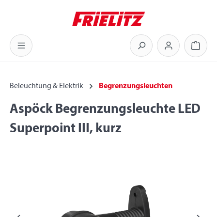
Zum Hauptinhalt springen
Warenk
Beleuchtung & Elektrik
Begrenzungsleuchten
Aspöck Begrenzungsleuchte LED
Superpoint III, kurz
Bildergalerie überspringen