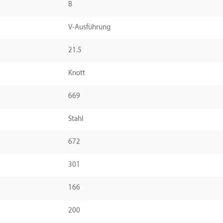
B
V-Ausführung
21.5
Knott
669
Stahl
672
301
166
200