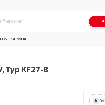
S
DEOS
KARRIERE
V, Typ KF27-B
Prei