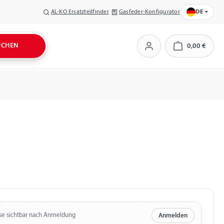
AL-KO Ersatzteilfinder
Gasfeder-Konfigurator
DE
UCHEN
0,00 €
Warenkorb
se sichtbar nach Anmeldung
Anmelden