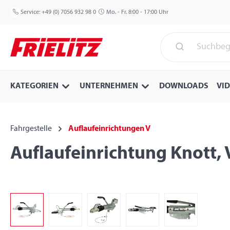
 Hauptinhalt springen
Zur Suche springen
Zur Hauptnavigation springen
Service:
+49 (0) 7056 932 98 0
Mo. - Fr. 8:00 - 17:00 Uhr
KATEGORIEN
UNTERNEHMEN
DOWNLOADS
VI
Fahrgestelle
Auflaufeinrichtungen V
Auflaufeinrichtung Knott, 
Bildergalerie überspringen