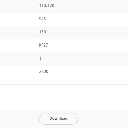
110/120
945
150
KF27
1
2700
Download