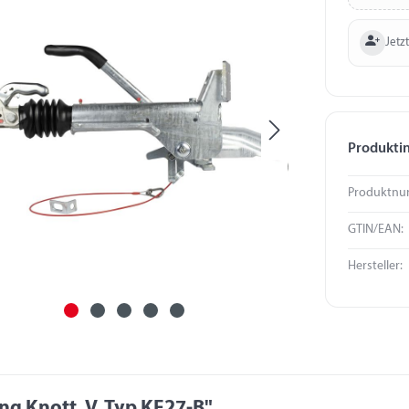
Jetzt
Produkti
Produktnu
GTIN/EAN:
Hersteller:
g Knott, V, Typ KF27-B"