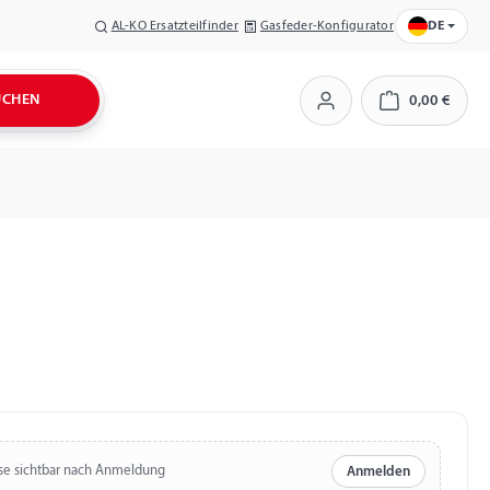
AL-KO Ersatzteilfinder
Gasfeder-Konfigurator
DE
UCHEN
0,00 €
Warenkorb
se sichtbar nach Anmeldung
Anmelden