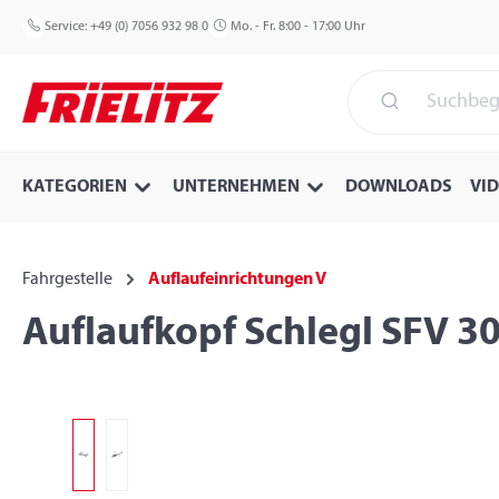
 Hauptinhalt springen
Zur Suche springen
Zur Hauptnavigation springen
Service:
+49 (0) 7056 932 98 0
Mo. - Fr. 8:00 - 17:00 Uhr
KATEGORIEN
UNTERNEHMEN
DOWNLOADS
VI
Fahrgestelle
Auflaufeinrichtungen V
Auflaufkopf Schlegl SFV 30
Bildergalerie überspringen