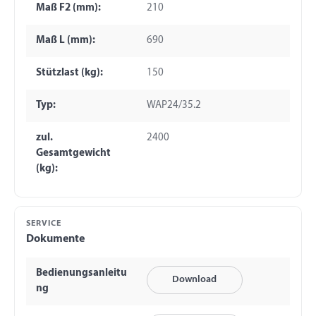
Maß F2 (mm):
210
Maß L (mm):
690
Stützlast (kg):
150
Typ:
WAP24/35.2
zul.
2400
Gesamtgewicht
(kg):
SERVICE
Dokumente
Bedienungsanleitu
Download
ng