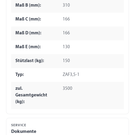
Maß B (mm):
310
Maß C (mm):
166
Maß D (mm):
166
Maß E (mm):
130
Stützlast (kg):
150
Typ:
ZAF3,5-1
zul.
3500
Gesamtgewicht
(kg):
SERVICE
Dokumente