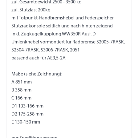
zul. Gesamtgewicht 2500 - 3500 kg
zul. Stützlast 200kg
mit Totpunkt-Handbremshebel und Federspeicher
Stützradkonsole seitlich und nach hinten zeigend
inkl. Zugkugelkupplung WW350R Ausf. D
Umlenkhebel vormontiert für Radbremse S2005-7RASK,
S2504-7RASK, S3006-7RASK, 2051
passend auch für AE3,5-2A
Maße (siehe Zeichnung):
A 851 mm
B 358 mm
C 166 mm
D1 133-166 mm
D2 175-258 mm
E 130-150 mm