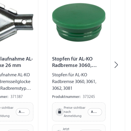
ilaufnahme AL-
Stopfen für AL-KO
Rü
cke 26 mm
Radbremse 3060,
lin
3061, 3062, 3081
aufnahme AL-KO
Stopfen für AL-KO
Rü
Bremsseilglocke
Radbremse 3060, 3061,
Aus
r Radbremstypen
3062, 3081
ver
, 2361
Ra
mmer:
371387
Produktnummer:
373245
Pro
e sichtbar
Preise sichtbar
Anmelden
nach
Anmelden
ldung
Anmeldung
Jetzt