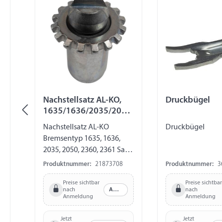
Nachstellsatz AL-KO,
Druckbügel
1635/1636/2035/2050
/2360/2361
Nachstellsatz AL-KO
Druckbügel
Bremsentyp 1635, 1636,
2035, 2050, 2360, 2361 Satz
für eine Radbremse: 1 x
Produktnummer:
21873708
Produktnummer:
3
Nachstellschraube 1 x
Preise sichtbar
Preise sichtbar
Nachstellmutter
nach
Anmelden
nach
Anmeldung
Anmeldung
Jetzt
Jetzt