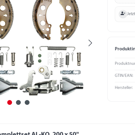
Jetzt
Produkti
Produktnu
GTIN/EAN:
Hersteller:
plettset AL-KO, 200 x 50"