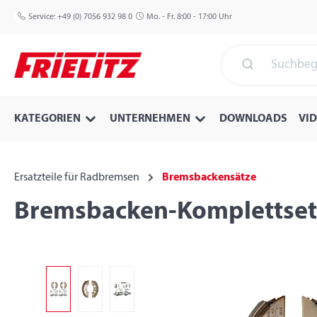
 Hauptinhalt springen
Zur Suche springen
Zur Hauptnavigation springen
Service:
+49 (0) 7056 932 98 0
Mo. - Fr. 8:00 - 17:00 Uhr
KATEGORIEN
UNTERNEHMEN
DOWNLOADS
VI
Ersatzteile für Radbremsen
Bremsbackensätze
Bremsbacken-Komplettset 
Bildergalerie überspringen