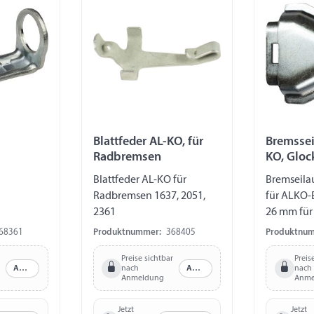
Blattfeder AL-KO, für
Bremsse
Radbremsen
KO, Glo
Blattfeder AL-KO für
Bremseil
Radbremsen 1637, 2051,
für ALKO-
2361
26 mm fü
1637, 2051
68361
Produktnummer:
368405
Produktnu
Preise sichtbar
Preis
Anmelden
nach
Anmelden
nach
Anmeldung
Anme
Jetzt
Jetzt