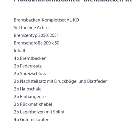
Bremsbacken-Komplettset AL-KO
Set für eine Achse
Bremsentyp 2050, 2051
Bremsengröße 200 x 50
Inhalt
4 x Bremsbacken
2 x Federnsatz
2 x Spreizschloss
2 x Nachstellsatz mit Druckbügel und Blattfeder
2 x Halbschale
2 x Einhängeöse
2 x Rückmatikhebel
2 x Lagerbolzen mit Splint