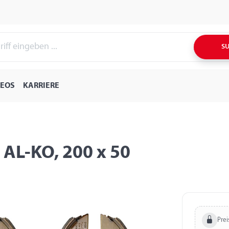
S
DEOS
KARRIERE
AL-KO, 200 x 50
Prei