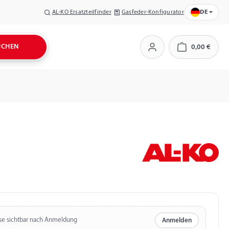
AL-KO Ersatzteilfinder
Gasfeder-Konfigurator
DE
UCHEN
0,00 €
Warenkorb
se sichtbar nach Anmeldung
Anmelden