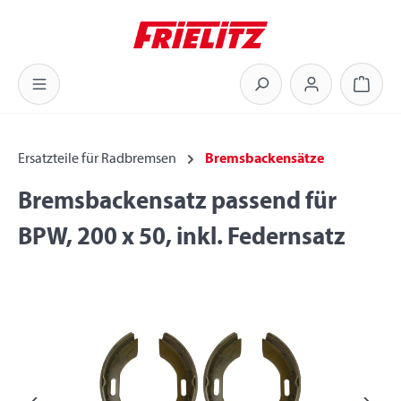
Zum Hauptinhalt springen
Warenk
Ersatzteile für Radbremsen
Bremsbackensätze
Bremsbackensatz passend für
BPW, 200 x 50, inkl. Federnsatz
Bildergalerie überspringen