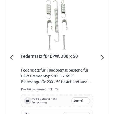
Federnsatz für BPW, 200 x 50
Br
in
Federnsatz für 1 Radbremse passend für
Br
BPW Bremsentyp S2005-7RASK
in
Bremsengröße 200 x 50 bestehend aus: 2 x
Br
Spannfeder 03.352.00.04.0 (4017029) 1 x
Produktnummer:
SBF875
Pr
Zugfeder 03.397.21.16.0 (4017090) 1 x
Preise sichtbar nach
Zugfeder 03.397.10.02.0 (4017082) 1 x
Anmelden
Anmeldung
Zugfeder 03.397.10.03.0 (4017083) 2 x
Spannstift 03.001.08.14.0 (4015117)