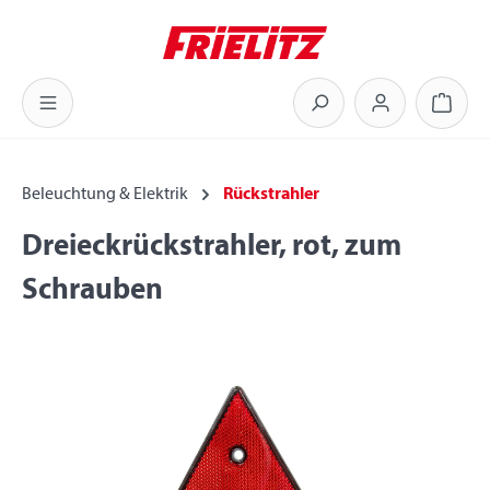
Zum Hauptinhalt springen
Warenk
Beleuchtung & Elektrik
Rückstrahler
Dreieckrückstrahler, rot, zum
Schrauben
Bildergalerie überspringen