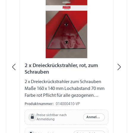
2 x Dreieckrückstrahler, rot, zum
Pe
Schrauben
m
2 x Dreieckrückstrahler zum Schrauben
Pe
Maße 160 x 140 mm Lochabstand 70 mm
m
Farbe rot Pflicht für alle gezogenen
Fahrzeuge. verpackt auf Skinkarton
Produktnummer:
014000410-VP
Pr
Preise sichtbar nach
Anmelden
Anmeldung