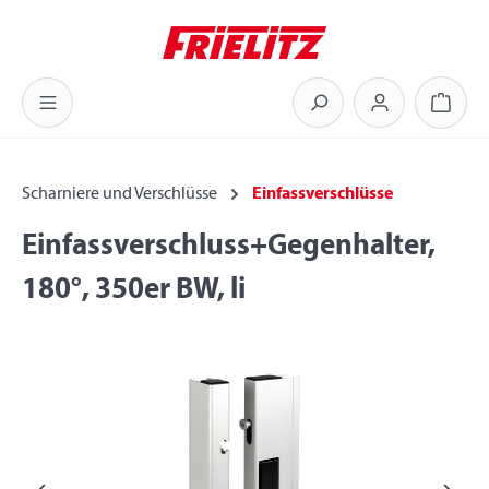
Zum Hauptinhalt springen
Warenk
Scharniere und Verschlüsse
Einfassverschlüsse
Einfassverschluss+Gegenhalter,
180°, 350er BW, li
Bildergalerie überspringen