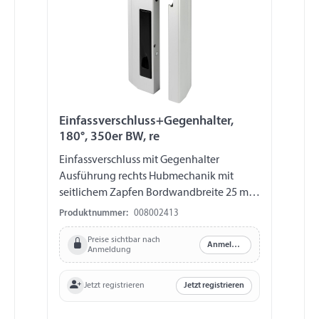
Einfassverschluss+Gegenhalter,
180°, 350er BW, re
Einfassverschluss mit Gegenhalter
Ausführung rechts Hubmechanik mit
seitlichem Zapfen Bordwandbreite 25 mm
Bordwandhöhe 350 mm Material
Produktnummer:
008002413
Aluminium Verschlussgriff von unten nach
Preise sichtbar nach
oben öffnend Verschlussgriff
Anmelden
Anmeldung
pulverbeschichtet, schwarz matt
Verschlussöffnung 180° mit
Jetzt registrieren
Jetzt registrieren
Verschlussstopfen