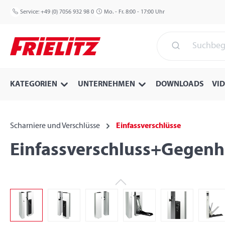
 Hauptinhalt springen
Zur Suche springen
Zur Hauptnavigation springen
Service:
+49 (0) 7056 932 98 0
Mo. - Fr. 8:00 - 17:00 Uhr
KATEGORIEN
UNTERNEHMEN
DOWNLOADS
VI
Scharniere und Verschlüsse
Einfassverschlüsse
Einfassverschluss+Gegenha
Bildergalerie überspringen