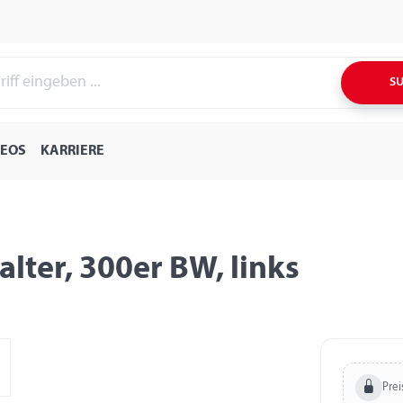
S
DEOS
KARRIERE
lter, 300er BW, links
Prei