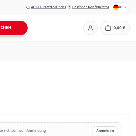
AL-KO Ersatzteilfinder
Gasfeder-Konfigurator
DE
UCHEN
0,00 €
Warenkorb
se sichtbar nach Anmeldung
Anmelden