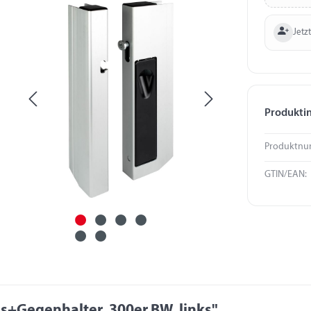
Jetzt
Produkti
Produktnu
GTIN/EAN:
s+Gegenhalter, 300er BW, links"