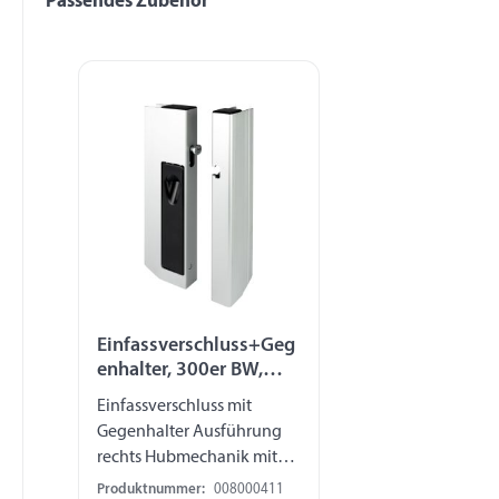
Passendes Zubehör
Produktgalerie überspringen
Einfassverschluss+Geg
enhalter, 300er BW,
rechts
Einfassverschluss mit
Gegenhalter Ausführung
rechts Hubmechanik mit
seitlichem Zapfen
Produktnummer:
008000411