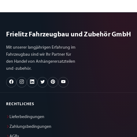
Monteur/Fahrzeugbauer muss diese
zu
Angaben und die Angaben zur Festigkeit
Mo
dem Nutzer mittels Hinweisschilder
An
kenntlich machen. Wir übernehmen keine
de
Produkthaftung.
ke
Frielitz Fahrzeugbau und Zubehör GmbH
Pr
Mit unserer langjährigen Erfahrung im
Fahrzeugbau sind wir Ihr Partner für
den Handel von Anhängerersatzteilen
und -zubehör.
RECHTLICHES
Lieferbedingungen
Zahlungsbedingungen
AGBs